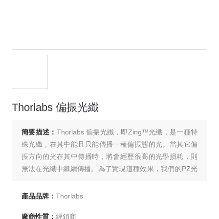
Thorlabs 偏振光纖
簡要描述：
Thorlabs 偏振光纖，即Zing™光纖，是一種特
殊光纖，在其中能且只能傳播一種偏振態的光。當其它偏
振方向的光在其中傳播時，將會經歷很高的光學損耗，則
無法在光纖中繼續傳播。為了實現這種效果，我們的PZ光
纖采用蝴蝶結幾何形狀來產生較高的雙折射效應。這種雙
折射效應使得特定偏振方向的光才能在光纖中傳播，而其
產品品牌：
Thorlabs
它偏振方向的光則會經歷很高的損耗。
廠商性質：
經銷商