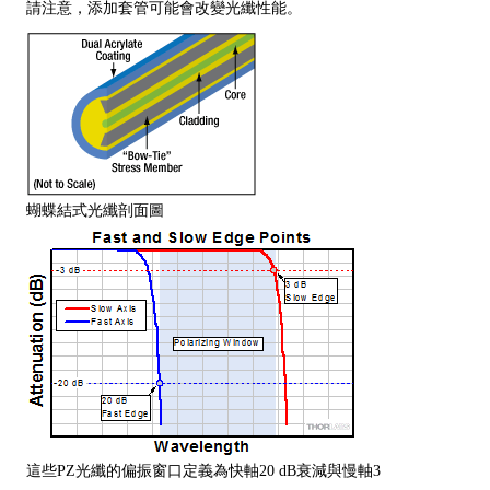
請注意，添加套管可能會改變光纖性能。
蝴蝶結式光纖剖面圖
這些PZ光纖的偏振窗口定義為快軸20 dB衰減與慢軸3