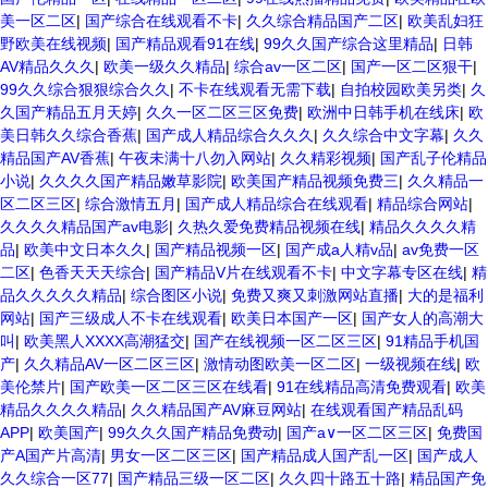
美一区二区
|
国产综合在线观看不卡
|
久久综合精品国产二区
|
欧美乱妇狂
野欧美在线视频
|
国产精品观看91在线
|
99久久国产综合这里精品
|
日韩
AV精品久久久
|
欧美一级久久精品
|
综合av一区二区
|
国产一区二区狠干
|
99久久综合狠狠综合久久
|
不卡在线观看无需下载
|
自拍校园欧美另类
|
久
久国产精品五月天婷
|
久久一区二区三区免费
|
欧洲中日韩手机在线床
|
欧
美日韩久久综合香蕉
|
国产成人精品综合久久久
|
久久综合中文字幕
|
久久
精品国产AV香蕉
|
午夜未满十八勿入网站
|
久久精彩视频
|
国产乱子伦精品
小说
|
久久久久国产精品嫩草影院
|
欧美国产精品视频免费三
|
久久精品一
区二区三区
|
综合激情五月
|
国产成人精品综合在线观看
|
精品综合网站
|
久久久久精品国产av电影
|
久热久爱免费精品视频在线
|
精品久久久久精
品
|
欧美中文日本久久
|
国产精品视频一区
|
国产成a人精v品
|
av免费一区
二区
|
色香天天天综合
|
国产精品V片在线观看不卡
|
中文字幕专区在线
|
精
品久久久久久精品
|
综合图区小说
|
免费又爽又刺激网站直播
|
大的是福利
网站
|
国产三级成人不卡在线观看
|
欧美日本国产一区
|
国产女人的高潮大
叫
|
欧美黑人XXXX高潮猛交
|
国产在线视频一区二区三区
|
91精品手机国
产
|
久久精品AV一区二区三区
|
激情动图欧美一区二区
|
一级视频在线
|
欧
美伦禁片
|
国产欧美一区二区三区在线看
|
91在线精品高清免费观看
|
欧美
精品久久久久精品
|
久久精品国产AV麻豆网站
|
在线观看国产精品乱码
APP
|
欧美国产
|
99久久久国产精品免费动
|
国产a∨一区二区三区
|
免费国
产A国产片高清
|
男女一区二区三区
|
国产精品成人国产乱一区
|
国产成人
久久综合一区77
|
国产精品三级一区二区
|
久久四十路五十路
|
精品国产免