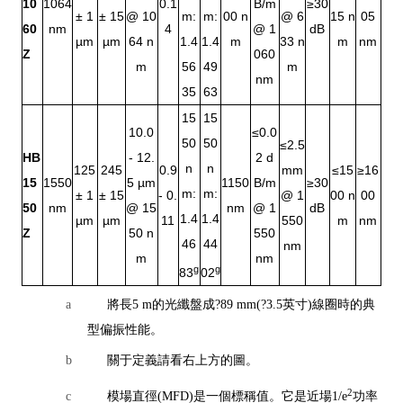
10
1064
0.1
B/m
≥30
± 1
± 15
@ 10
m:
m:
00 n
@ 6
15 n
05
60
nm
4
@ 1
dB
µm
µm
64 n
1.4
1.4
m
33 n
m
nm
Z
060
m
56
49
m
nm
35
63
15
15
10.0
≤0.0
50
50
≤2.5
HB
- 12.
2 d
n
n
125
245
0.9
mm
≤15
≥16
15
1550
5 µm
1150
B/m
≥30
m:
m:
± 1
± 15
- 0.
@ 1
00 n
00
50
nm
@ 15
nm
@ 1
dB
1.4
1.4
µm
µm
11
550
m
nm
Z
50 n
550
46
44
nm
m
nm
g
g
83
02
a
將長5 m的光纖盤成?89 mm(?3.5英寸)線圈時的典
型偏振性能。
b
關于定義請看右上方的圖。
2
c
模場直徑(MFD)是一個標稱值。它是近場1/e
功率