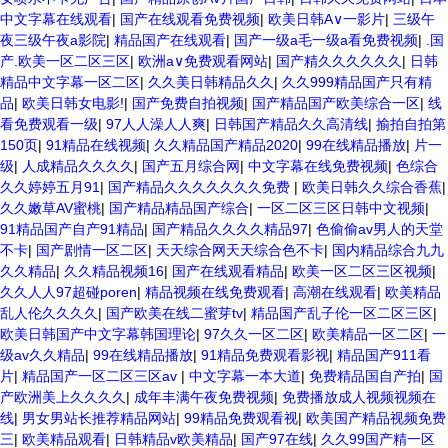
中文字幕在线观看
|
国产在线观看免费视频
|
欧美日韩A∨一影片
|
三级午
夜三级午夜a影院
|
精品国产在线观看
|
国产一级a毛一级a看免费视频
|
.国
产.欧美一区二区三区
|
欧洲a∨免费观看网站
|
国产精久久久久久久
|
日韩
精品中文字幕一区二区
|
久久美日韩精品久久
|
久久999精品国产只有精
品
|
欧美日韩女电影!
|
国产免费自拍视频
|
国产精品国产欧美综合一区
|
线
看免费观看一级
|
97人人澡人人爽
|
日韩国产精品久久高清线
|
揄拍自拍第
150页
|
91精品在线视频
|
久久精品国产精品2020
|
99在线精品播放
|
片一
级
|
人成精品久久久久
|
国产五月综合网
|
中文字幕在线免费视频
|
色综合
久久婷婷五月91
|
国产精品久久久久久久久免费
|
欧美日韩久久综合香蕉
|
久久嫩草AV蜜桃
|
国产精品精品国产综合
|
一区二区三区日韩中文视频
|
91精品国产自产91精品
|
国产精品久久久久精品97
|
色偷偷av男人的天堂
不卡
|
国产剧情一区二区
|
天天综合网天天综合色不卡
|
国内精品综合九九
久久精品
|
久久精品视频16
|
国产在线观看精品
|
欧美一区二区三区视频
|
久久人人97超碰poren
|
精品视频在线免费观看
|
高潮在线观看
|
欧美精品
乱人伦久久久久
|
国产欧美在线二蜜芽tv
|
精品国产乱子伦一区二区三区
|
欧美日韩国产中文字幕韩国理论
|
97久久一区二区
|
欧美精品一区二区
|
一
级av久久精品
|
99在线精品播放
|
91精品免费观看影视
|
精品国产911看
片
|
精品国产一区二区三区av
|
中文字幕一本大道
|
免费精品国自产拍
|
国
产欧洲美上久久久久
|
成年丰满午夜免费视频
|
免费播放成人视频视频在
线
|
男女男站长推荐精品网站
|
99精品免费观看视
|
欧美国产精品视频免费
三
|
欧美精品观看
|
日韩精品v欧美精品
|
国产97在线
|
久久99国产精一区