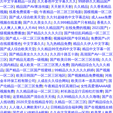
久中文字幕精品一区四
|
久久春色中文字幕久久久
|
99婷婷久久精品国产
一区二区
|
精品国产AV果冻传媒
|
天天射天天射
|
久久精品
|
久久香蕉精品
视频
|
线看免费观看一级
|
午夜精品一区二区三区电影
|
国模视频一区二区
三区
|
国产成人综合欧美天堂
|
久久91超碰色中文字幕总站
|
成人aaa免费
视频在线直播
|
国产久久美女久久
|
久久999精品国产只有精品
|
香蕉久久
人人爽人人爽人人片AV
|
99久久精品国产
|
在线免费的视频
|
2021国产
|
r
级视频免费播放
|
国产精品久久久久久曰
|
国产情侣乱码精品一区二区三
区
|
国产成人一区二区三区免费看
|
视频福利国产专区精品
|
免费国产v片
在线观看视色
|
中文字幕久久
|
九九热精品免费
|
精品久久伊人中文字幕
|
国产成人综合欧美天堂
|
久久精品99无色码中文字幕
|
精品中文字幕一区
二区
|
国产精品美女久久久久久
|
久久四十路五十路
|
高清国产AV一区二区
三区
|
国产精品无遮挡一级视频
|
国产欧美日韩一区二区三区在线
|
久久久
久国内精品
|
成人欧美一区二区三区黑人免费
|
国内精品综合九九久久精
品
|
国产精品一区二区国产馆蜜桃
|
99精品久久久久久久婷婷
|
国产视频
一区二区
|
欧美日韩国产一区二区三区地区
|
国产视频精品免费视频
|
河南
金丰环保工程有限公司
|
人成在久久综合网站
|
欧美日本一道高清国产
|
国
产伦精品一区二区三区免费
|
午夜精品专区高潮日w
|
女性高爱潮AAAA级
视频免费
|
久久精品搭讪一区二区三区
|
村长路边足疗店粉红灯按摩
|
国产
老导航
|
这里精品国产清自在天天线
|
久久99精品久久久久久噜噜
|
国产在
人线动图
|
2020天堂在线精品专区
|
久精品一区二区三区
|
国产精品综合久
久久
|
人人做人人爽欧美97人人
|
日韩精品综合福利网
|
国产在视频线在精
品视频
|
国产成人VR精品A视频
|
久久中文字幕精品一区四
|
欧美黑人换爱