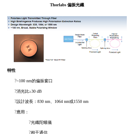
Thorlabs 偏振光纖
特性
?
~100 nm的偏振窗口
?
消光比≥30 dB
?
設計波長：830 nm、1064 nm或1550 nm
?
應用：
?
光纖陀螺儀
?
相干通信