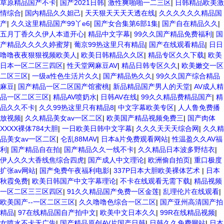
草原精品国产不卡
|
国产2021日韩
|
激性爽啪啪一二三区
|
日韩精品欧美激
情综合
|
国内精品久久妲己
|
天天狠天天天天透在线
|
久久久久久久精品国
产
|
久久这里精品国产99丫e6
|
国产女合集第6部1集
|
国产自在精品久久
|
五月丁香久久伊人本道开心
|
精品中文字幕
|
99久久国产精品免费福利
|
国
产精品久久久久婷蜜芽
|
葡京99热这里只有精品
|
国产在线观看精品
|
日日
噜噜夜夜狠狠视频欧美人
|
欧美日韩精品久久区
|
精品专区久久下载
|
欧美
日本一区二区三四区
|
性天堂网麻豆AV
|
精品日韩专区久久
|
欧美嫩交一区
二区三区
|
一级a性色生活片久久
|
国产精品热久久
|
99久久国产综合精品
麻豆
|
国产精品一区二区国产馆蜜桃
|
新品精品国产男人的天堂
|
AV成人精
品一区二区三区
|
精品AV喷奶水
|
日韩AV在线
|
99久久精品费精品国产
|
精
品久久不卡
|
久久99热这里只有精品8
|
中文字幕欧美专区
|
人人鲁免费播
放视频
|
久久精品美女av一区二区
|
欧美国产精品视频免费三
|
国产肉体
XXXX裸体784大胆
|
一日欧美日韩中文字幕
|
久久久天天天综合网
|
久久精
品美女av一区二区
|
仑乱88MAV
|
日本ā片免费观看网站
|
性温盈久久AV福
利
|
国产精品自在拍
|
国产精品久久一线不卡
|
久久精品日本波多野结衣
|
伊人久久大香线焦综合四虎
|
国产成人中文理论
|
欧洲偷自拍页
|
重口极度
扩张av网站
|
国产免费午夜福利电影
|
337P日本大胆欧美裸体艺术
|
日本
秋霞免费
|
欧美日韩国产中文字幕理论
|
不卡在线观看无需下载
|
精品视频
一区二区三三区四区
|
91久久精品国产免费一区金莲
|
乱理伦片在线观看
|
欧美国产--一区二区三区
|
久久噜噜色综合一区二区
|
国产亚州高清国产拍
精品
|
97在线精品国自产拍中文
|
欧美中文日本久久
|
99R在线精品视频
|
女喷水不卡无广告
|
国产精品原创AV片国产日韩
|
日韩久久免费网站
|
日本