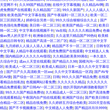
天堂网不卡
|
久久99国产精品尤物
|
在线中文字幕视频
|
久久精品AV网
|
四
虎免费国产在线观看
|
久久精品国厂二区
|
99久久新国产
|
人人人人搞人人
摸9
|
欧美色国产中文字幕在线
|
国产午夜福利一区二区久久
|
欧美一区二
区三区四区黑人
|
婷婷综合另类一区
|
99久久综合狠狠综合久久止
|
国产
性色强伦免费视频
|
美日韩一区二区三区
|
欧美国产精品一区二区
|
欧美日
韩一区二区
|
中文字幕在线视频不卡
|
Va在线
|
久久久久久精品免费s
|
色偷
偷av男人的天堂不卡
|
欧洲偷自拍页
|
久久这里只精品国产99热6
|
欧美精
品精品日韩专区
|
精品国产高清一区二区广区
|
精品一区二区三区中文字
幕
|
九月婷婷人人澡人人添人人爽
|
精品国产不卡一区二区三区
|
日韩专区
中文字幕
|
人精品午夜在线观看
|
四虎免费国产在线观看
|
中文精选人人免
费
|
国内精品伊人久久久久AV影院
|
久久精品欧美美99洲在
|
一本久道久
久综合中文
|
成av人天堂在线观看
|
国产精品久久98
|
国模沟沟一区二区三
区
|
欧美成人一区二区三区
|
欧美成人精品区
|
日本一道久久久中文字幕综
合
|
国产日产久久高清欧美一区ww
|
久久中文字幕精品一区四
|
国产AV专
区AV搜
|
国产综合一区二区二三区
|
日韩
|
99久久久国产精品免费
|
在线观
看精品自拍私拍
|
色视频网站2看免费
|
久久久久久久精品
|
久久久久久久
精品免费观看
|
国产日韩AV一区二区三区
|
他扒开我的内裤强吻着我的下
面
|
99久久久国产精品免费动
|
久久精品成人一区二区三区
|
国产高清免费
在线观看精品
|
午夜国内自产拍在线观看
|
欧洲国产综合
|
国产欧美日韩综
合精品一区二区
|
精品在线免费
|
久久婷婷五月综合色欧美
|
2020天堂在线
精品
|
国产不卡视频播放二区
|
中文精选人人免费
|
国产精品玖玖玖9999
|