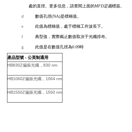
處的直徑。更多信息，請查閱上面的
MFD定義
標簽。
d
數值孔徑(NA)是標稱值。
e
此值為標稱值，處于標稱工作波長下。
f
典型值，實際截止數值取決于光纖排布。
g
此值是在數值孔徑為0.09時
產品型號 - 公英制通用
HB830Z偏振光纖，830 nm
HB1060Z偏振光纖，1064 nm
HB1550Z偏振光纖，1550 nm