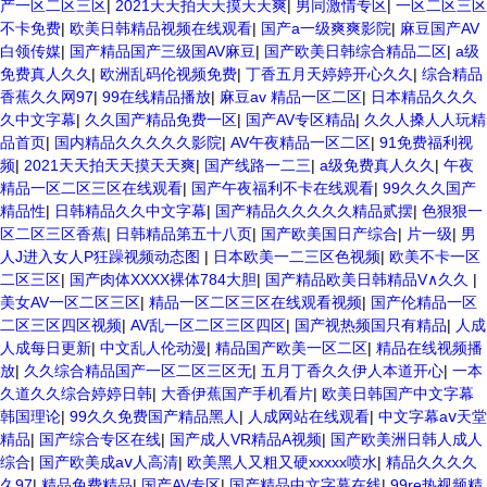
产一区二区三区
|
2021天天拍天天摸天天爽
|
男同激情专区
|
一区二区三区
不卡免费
|
欧美日韩精品视频在线观看
|
国产a一级爽爽影院
|
麻豆国产AV
白领传媒
|
国产精品国产三级国AV麻豆
|
国产欧美日韩综合精品二区
|
a级
免费真人久久
|
欧洲乱码伦视频免费
|
丁香五月天婷婷开心久久
|
综合精品
香蕉久久网97
|
99在线精品播放
|
麻豆av 精品一区二区
|
日本精品久久久
久中文字幕
|
久久国产精品免费一区
|
国产AV专区精品
|
久久人搡人人玩精
品首页
|
国内精品久久久久久影院
|
AV午夜精品一区二区
|
91免费福利视
频
|
2021天天拍天天摸天天爽
|
国产线路一二三
|
a级免费真人久久
|
午夜
精品一区二区三区在线观看
|
国产午夜福利不卡在线观看
|
99久久久国产
精品性
|
日韩精品久久中文字幕
|
国产精品久久久久久精品贰摆
|
色狠狠一
区二区三区香蕉
|
日韩精品第五十八页
|
国产欧美国日产综合
|
片一级
|
男
人J进入女人P狂躁视频动态图
|
日本欧美一二三区色视频
|
欧美不卡一区
二区三区
|
国产肉体XXXX裸体784大胆
|
国产精品欧美日韩精品V∧久久
|
美女AV一区二区三区
|
精品一区二区三区在线观看视频
|
国产伦精品一区
二区三区四区视频
|
AV乱一区二区三区四区
|
国产视热频国只有精品
|
人成
人成每日更新
|
中文乱人伦动漫
|
精品国产欧美一区二区
|
精品在线视频播
放
|
久久综合精品国产一区二区三区无
|
五月丁香久久伊人本道开心
|
一本
久道久久综合婷婷日韩
|
大香伊蕉国产手机看片
|
欧美日韩国产中文字幕
韩国理论
|
99久久免费国产精品黑人
|
人成网站在线观看
|
中文字幕aⅴ天堂
精品
|
国产综合专区在线
|
国产成人VR精品A视频
|
国产欧美洲日韩人成人
综合
|
国产欧美成aⅴ人高清
|
欧美黑人又粗又硬xxxxx喷水
|
精品久久久久
久97
|
精品免费精品
|
国产AV专区
|
国产精品中文字幕在线
|
99re热视频精