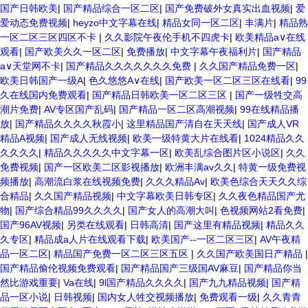
国产日韩欧美
|
国产精品综合一区二区
|
国产免费破外女真实出血视频
|
爱
爱动态免费视频
|
heyzo中文字幕在线
|
精品女同一区二区
|
丰满片
|
精品熟
一区二区三区四区不卡
|
久久影院午夜伦手机不四虎卡
|
欧美精品a∨在线
观看
|
国产欧美久久一区二区
|
免费播放
|
中文字幕午夜福利片
|
国产精品
а∨天堂网不卡
|
国产精品久久久久久久久免费
|
久久国产精品免费一区
|
欧美日韩国产一级A
|
色久悠悠A∨在线
|
国产欧美一区二区三区在线看
|
99
久在线国内免费观看
|
国产精品日韩欧美一区二区三区
|
国产一级牲交高
潮片免费
|
AV专区国产乱码
|
国产精品一区二区高潮视频
|
99在线精品播
放
|
国产精品久久久久秋霞小
|
这里精品国产清自在天天线
|
国产成人VR
精品A视频
|
国产成人无线视频
|
欧美一级特黄大片在线看
|
1024精品久久
久久久久
|
精品久久久久久中文字幕一区
|
欧美乱综合图片区小说区
|
久久
免费视频
|
国产一区欧美二区影视播放
|
欧洲丰满av久久
|
特黄一级免费视
频播放
|
高潮流白浆在线视频免费
|
久久久精品Av
|
欧美色综合天天久久综
合精品
|
久久国产精品视频
|
中文字幕欧美日韩专区
|
久久夜色精品国产尤
物
|
国产综合精品99久久久久
|
国产女人的高潮大叫
|
色视频网站2看免费
|
国产96AV视频
|
另类在线观看
|
日韩高清
|
国产这里有精品视频
|
精品久久
久专区
|
精品成a人片在线观看下载
|
欧美国产--一区二区三区
|
AV午夜精
品一区二区
|
精品国产免费一区二区三区五区
|
久久国产欧美国日产精品
|
国产精品偷伦视频免费观看
|
国产精品国产三级国AV麻豆
|
国产精品你当
然比游戏重要
|
Va在线
|
9l国产精品久久久久
|
国产九九精品视频
|
国产精
品一区小说
|
日韩视频
|
国内女人牲交视频播放
|
免费观看一级
|
久久青青