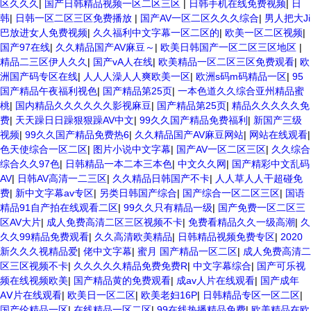
区久久久
|
国产日韩精品视频一区二区三区
|
日韩手机在线免费视频
|
日
韩
|
日韩一区二区三区免费播放
|
国产AV一区二区久久久综合
|
男人把大Ji
巴放进女人免费视频
|
久久福利中文字幕一区二区的
|
欧美一区二区视频
|
国产97在线
|
久久精品国产AV麻豆～
|
欧美日韩国产一区二区三区地区
|
精品二三区伊人久久
|
国产vA人在线
|
欧美精品一区二区三区免费观看
|
欧
洲国产码专区在线
|
人人人澡人人爽欧美一区
|
欧洲s码m码精品一区
|
95
国产精品午夜福利视色
|
国产精品第25页
|
一本色道久久综合亚州精品蜜
桃
|
国内精品久久久久久久影视麻豆
|
国产精品第25页
|
精品久久久久久免
费
|
天天躁日日躁狠狠躁AV中文
|
99久久国产精品免费福利
|
新国产三级
视频
|
99久久国产精品免费热6
|
久久精品国产AV麻豆网站
|
网站在线观看
|
色天使综合一区二区
|
图片小说中文字幕
|
国产AV一区二区三区
|
久久综合
综合久久97色
|
日韩精品一本二本三本色
|
中文久久网
|
国产精彩中文乱码
AV
|
日韩AV高清一二三区
|
久久精品日韩国产不卡
|
人人草人人干超碰免
费
|
新中文字幕av专区
|
另类日韩国产综合
|
国产综合一区二区三区
|
国语
精品91自产拍在线观看二区
|
99久久只有精品一级
|
国产免费一区二区三
区AV大片
|
成人免费高清二区三区视频不卡
|
免费看精品久久一级高潮
|
久
久久99精品免费观看
|
久久高清欧美精品
|
日韩精品视频免费专区
|
2020
新久久久视精品爱
|
佬中文字幕
|
蜜月 国产精品一区二区
|
成人免费高清二
区三区视频不卡
|
久久久久久精品免费免费R
|
中文字幕综合
|
国产可乐视
频在线视频欧美
|
国产精品黄的免费观看
|
成av人片在线观看
|
国产成年
AⅤ片在线观看
|
欧美日一区二区
|
欧美老妇16P
|
日韩精品专区一区二区
|
国产伦精品一区
|
在线精品一区二区
|
99在线热播精品免费
|
欧美精品在欧