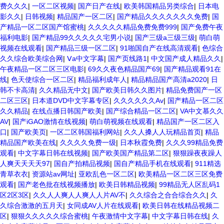
费久久久
|
一区二区视频
|
国产日产在线
|
欧美韩国精品另类综合
|
日本电
影久久
|
日韩视频
|
精品国产一区二区
|
国产精品久久久久久久久免费
|
国
产精品一区二区国产馆蜜桃
|
久久久久久精品免费免费999
|
国产免费午夜
福利电影
|
国产精品99久久久久久宅男小说
|
国产三级a三级三级
|
萌白萌
视频在线观看
|
国产精品三级一区二区
|
91啪国自产在线高清观看
|
色综合
久久综合欧美综合网
|
Ⅴa中文字幕
|
国产页线路1
|
中文国产成人精品久久
|
午夜精品一区二区三区电影
|
69久久夜色精品国产69
|
国产精品观看91在
线
|
色天使综合一区二区
|
精品福利成年人
|
精品精品国产高清a2020
|
日
韩不卡高清
|
久久精品无中文
|
国产欧美日韩久久图片
|
精品免费国产一区
二区三区
|
日本道DVD中文字幕专区
|
久久久久久久Av
|
国产精品一区二区
久久精品
|
在线点播日韩国产欧美
|
国产综合精品一区二区
|
VA中文慕久久
AV
|
国产iGAO激情在线视频
|
萌白萌视频在线观看
|
精品国产一区二区入
口
|
国产欧美页
|
一区二区韩国福利网站
|
久久人搡人人玩精品首页
|
精品
精品国产欧美在线
|
久久久久免费一级
|
日本秋霞免费
|
久久久99精品免费
观看
|
中文字幕日韩在线视频
|
国产欧美国产精品第二区
|
狠狠躁夜夜躁人
人爽天天天天97
|
国自产拍精品视频
|
国自产精品手机在线观看
|
911精选
青草衣衣
|
资源站av网址
|
亚欧乱色一区二区
|
欧美精品一区二区三区免费
观看
|
国产老色批在线视频播放
|
欧美日韩精品视频
|
99精品无人区乱码1
区2区3区
|
久久人人爽人人爽人人片AV不
|
久久综合之合合综合久久
|
久
久综合激激的五月天
|
女同成AV人片在线观看
|
欧美日韩在线精品视频二
区
|
狠狠久久久久久综合蜜桃
|
午夜激情中文字幕
|
中文字幕日韩在线
|
久