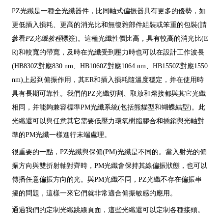
PZ光纖是一種全光纖器件，比同軸式偏振器具有更多的優勢，如
更低插入損耗、更高的消光比和無復雜部件組裝或笨重的包裝(請
參看
PZ光纖教程
標簽)。這種光纖性價比高，具有較高的消光比(E
R)和較寬的帶寬，及時在光纖受到壓力時也可以在設計工作波長
(HB830Z對應830 nm、HB1060Z對應1064 nm、HB1550Z對應1550
nm)上起到偏振作用，其ER和插入損耗隨溫度穩定，并在使用時
具有長期可靠性。我們的PZ光纖切割、取放和熔接都與其它光纖
相同，并能夠兼容標準PM光纖系統(包括熊貓型和蝴蝶結型)。此
光纖還可以與任意其它需要低壓力環氧樹脂膠合和插銷與光軸對
準的PM光纖一樣進行末端處理。
很重要的一點，PZ光纖與保偏(PM)光纖是不同的。當入射光的偏
振方向與雙折射軸對齊時，PM光纖會保持其線偏振狀態，也可以
傳播任意偏振方向的光。與PM光纖不同，PZ光纖不存在偏振串
擾的問題，這樣一來它們就非常適合偏振敏感的應用。
通過我們的定制光纖跳線頁面，這些光纖還可以定制各種接頭。