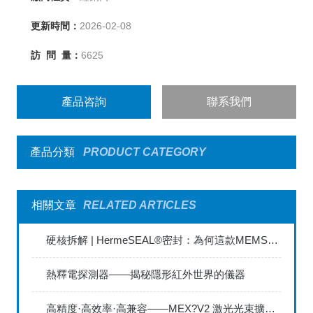
更新時間：
2026-02-08
訪 問 量：
6625
產品咨詢
聯系我們
產品分類
PRODUCT CATEGORY
相關文章
RELATED ARTICLES
硬核拆解 | HermeSEAL®密封：為何這款MEMS紅外光源能定義NDIR新標準？
熱釋電探測器——揭秘隱形紅外世界的儀器
高精度·高效率·高兼容——MEX?V2 激光光束擴展器深度解讀