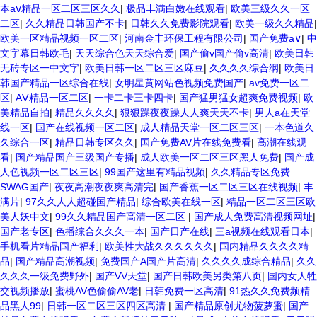
本aⅴ精品一区二区三区久久
|
极品丰满白嫩在线观看
|
欧美三级久久一区
二区
|
久久精品日韩国产不卡
|
日韩久久免费影院观看
|
欧美一级久久精品
|
欧美一区精品视频一区二区
|
河南金丰环保工程有限公司
|
国产免费a∨
|
中
文字幕日韩欧毛
|
天天综合色天天综合爱
|
国产偷v国产偷v高清
|
欧美日韩
无砖专区一中文字
|
欧美日韩一区二区三区麻豆
|
久久久久综合纲
|
欧美日
韩国产精品一区综合在线
|
女明星黄网站色视频免费国产
|
av免费一区二
区
|
AⅤ精品一区二区
|
一卡二卡三卡四卡
|
国产猛男猛女超爽免费视频
|
欧
美精品自拍
|
精品久久久久
|
狠狠躁夜夜躁人人爽天天不卡
|
男人a在天堂
线一区
|
国产在线视频一区二区
|
成人精品天堂一区二区三区
|
一本色道久
久综合一区
|
精品日韩专区久久
|
国产免费AV片在线免费看
|
高潮在线观
看
|
国产精品国产三级国产专播
|
成人欧美一区二区三区黑人免费
|
国产成
人色视频一区二区三区
|
99国产这里有精品视频
|
久久精品专区免费
SWAG国产
|
夜夜高潮夜夜爽高清完
|
国产香蕉一区二区三区在线视频
|
丰
满片
|
97久久人人超碰国产精品
|
综合欧美在线一区
|
精品一区二区三区欧
美人妖中文
|
99久久精品国产高清一区二区
|
国产成人免费高清视频网址
|
国产老专区
|
色播综合久久久一本
|
国产日产在线
|
三a视频在线观看日本
|
手机看片精品国产福利
|
欧美性大战久久久久久久
|
国内精品久久久久精
品
|
国产精品高潮视频
|
免费国产A国产片高清
|
久久久久成综合精品
|
久久
久久久一级免费野外
|
国产VV天堂
|
国产日韩欧美另类第八页
|
国内女人牲
交视频播放
|
蜜桃AV色偷偷AV老
|
日韩免费一区高清
|
91热久久免费频精
品黑人99
|
日韩一区二区三区四区高清
|
国产精品原创尤物菠萝蜜
|
国产