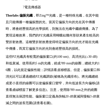
?
電流傳感器
Thorlabs 偏振光纖
，即Zing™光纖，是一種特殊光纖，在其中能
且只能傳播一種偏振態的光。當其它偏振方向的光在其中傳播
時，將會經歷很高的光學損耗，則無法在光纖中繼續傳播。為了
實現這種效果，我們的PZ光纖采用蝴蝶結幾何形狀來產生較高的
雙折射效應。這種雙折射效應使得特定偏振方向的光才能在光纖
中傳播，而其它偏振方向的光則會經歷很高的損耗。
這些PZ光纖具有較寬的偏振窗口(約100 nm)、高消光比(≥30 dB)
和低衰減。使用長約5 m的光纖，繞成?89 mm的線圈，纏繞大約1
6圈，以此規定偏振性能；詳情請看
規格
標簽。但是，偏振窗口和
消光比可以通過纏繞PZ光纖調節(被稱為光纖排布)。將光纖纏繞
成更小直徑的線圈可以使偏振窗口變窄，并向低波長方向偏移(請
查看
曲線
標簽了解更多信息)。注意，使用除?89 mm之外的繞圈
直徑無法保證性能。偏振窗口定義為快軸20 dB衰減與慢軸3 dB衰
減之間的波長范圍(請查看右圖)。