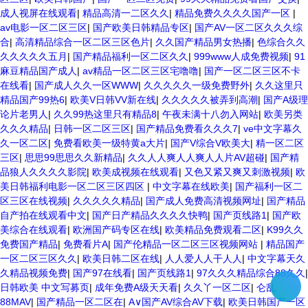
成人视屏在线观看
|
精品高清一二区久久
|
精品免费久久久久国产一区
|
av电影一区二区三区
|
国产欧美日韩精品专区
|
国产AV一区二区久久久综
合
|
高清精品综合一区二区三区色片
|
久久国产精品男女热播
|
色综合久久
久久久久久五月
|
国产精品福利一区二区久久
|
999www人成免费视频
|
91
麻豆精品国产成人
|
av精品一区二区三区宅噜噜
|
国产一区二区三区不卡
在线看
|
国产成人久久一区WWW
|
久久久久久一级免费野外
|
久久这里只
精品国产99热6
|
欧美V日韩VV新在线
|
久久久久久被弄到高潮
|
国产A级理
论片老男人
|
久久99热这里只有精品8
|
午夜未满十八勿入网站
|
欧美另类
久久久精品
|
日韩一区二区三区
|
国产精品免费看久久久7
|
ve中文字幕久
久一区二区
|
免费看欧美一级特黄a大片
|
国产V综合V欧美大
|
精一区二区
三区
|
思思99思思久久新精品
|
久久人人爽人人爽人人片AV超碰
|
国产精
品狼人久久久久影院
|
欧美成视频在线观看
|
又色又紧又爽又刺激视频
|
欧
美日韩福利电影一区二区三区四区
|
中文字幕在线欧美
|
国产福利一区二
区三区在线视频
|
久久久久久精品
|
国产成人免费高清视频网址
|
国产精品
自产拍在线观看中文
|
国产日产精品久久久久快鸭
|
国产页线路1
|
国产欧
美综合在线观看
|
欧洲国产码专区在线
|
欧美精品免费观看二区
|
K99久久
免费国产精品
|
免费看片A
|
国产伦精品一区二区三区视频网站
|
精品国产
一区二区三区久久
|
欧美日韩二区在线
|
人人爱人人干人人
|
中文字幕天久
久精品视频免费
|
国产97在线看
|
国产页线路1
|
97久久久精品综合88久久
|
日韩欧美 中文写募页
|
成年免费A级天天看
|
久久丫一区二区
|
仑乱
88MAV
|
国产精品一区二区在
|
A∨国产AV综合AV下载
|
欧美日韩国产一区