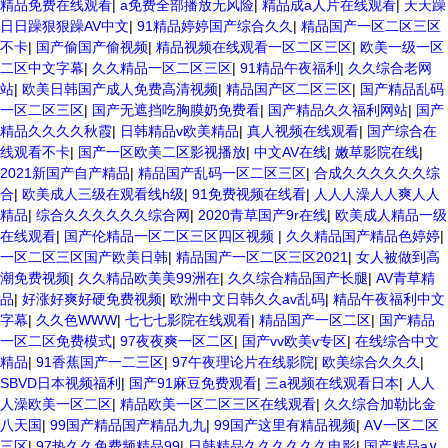
精品免费在线观看
|
a免费全部播放无风险
|
精品成a人片在线观看
|
天天躁
日日躁狠狠躁AV中文
|
91精品婷婷国产综合久久
|
精品国产一区二区三区
不卡
|
国产偷国产偷视频
|
精品视频在线观看一区二区三区
|
欧美一级一区
二区中文字幕
|
久久精品一区二区三区
|
91精品午夜福利
|
久久综合老网
站
|
欧美日韩国产成人免费高清视频
|
精品国产区二区三区
|
国产精品乱码
一区二区三区
|
国产无遮挡吃胸膜奶免费看
|
国产精品久久福利网站
|
国产
精品久久久久秋霞
|
日韩精品v欧美精品
|
真人视频在线观看
|
国产综合在
线观看不卡
|
国产一区欧美二区影视播放
|
中文AV在线
|
嫩草影院在线
|
2021新国产自产精品
|
精品国产乱码一区二区三区
|
合成久久久久久久综
合
|
欧美成人三级在观看线h级
|
91免费视频在线看
|
人人人澡人人爽人人
精品
|
综合久久久久久久综合网
|
2020青草国产9r在线
|
欧美成人精品一级
在线观看
|
国产伦精品一区二区三区四区视频
|
久久精品国产精品色婷婷
|
一区二区三区国产欧美日韩
|
精品国产一区二区三区2021
|
女人被做到高
潮免费视频
|
久久精品欧美美99洲在
|
久久综合精品国产长腿
|
AV青草精
品
|
好涨好爽好硬免费视频
|
欧洲中文日韩久久av乱码
|
精品午夜福利中文
字幕
|
久久色WWW
|
七七七影院在线观看
|
精品国产一区二区
|
国产精品
一区二区免费模式
|
97夜夜爽一区二区
|
国产vv欧美v专区
|
在线综合中文
精品
|
91香蕉国产一二三区
|
97午夜理论片在线影院
|
欧美综合久久久
|
SBVD日本视频福利
|
国产91麻豆免费观看
|
三a视频在线观看日本
|
人人
人澡欧美一区二区
|
精品欧美一区二区三区在线观看
|
久久综合加勒比金
八天国
|
99国产精品国产精品九九
|
99国产这里有精品视频
|
AⅤ一区二区
三区
|
97热久久免费频精品99
|
日韩精品久久久久久久电影
|
国产精品а∨