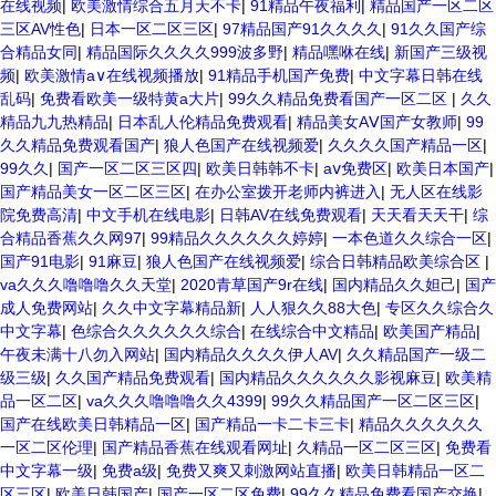
在线视频
|
欧美激情综合五月天不卡
|
91精品午夜福利
|
精品国产一区二区
三区AV性色
|
日本一区二区三区
|
97精品国产91久久久久
|
91久久国产综
合精品女同
|
精品国际久久久久999波多野
|
精品嘿咻在线
|
新国产三级视
频
|
欧美激情a∨在线视频播放
|
91精品手机国产免费
|
中文字幕日韩在线
乱码
|
免费看欧美一级特黄a大片
|
99久久精品免费看国产一区二区
|
久久
精品九九热精品
|
日本乱人伦精品免费观看
|
精品美女AⅤ国产女教师
|
99
久久精品免费观看国产
|
狼人色国产在线视频爱
|
久久久久国产精品一区
|
99久久
|
国产一区二区三区四
|
欧美日韩韩不卡
|
aⅴ免费区
|
欧美日本国产
|
国产精品美女一区二区三区
|
在办公室拨开老师内裤进入
|
无人区在线影
院免费高清
|
中文手机在线电影
|
日韩AV在线免费观看
|
天天看天天干
|
综
合精品香蕉久久网97
|
99精品久久久久久久婷婷
|
一本色道久久综合一区
|
国产91电影
|
91麻豆
|
狼人色国产在线视频爱
|
综合日韩精品欧美综合区
|
va久久久噜噜噜久久天堂
|
2020青草国产9r在线
|
国内精品久久妲己
|
国产
成人免费网站
|
久久中文字幕精品新
|
人人狠久久88大色
|
专区久久综合久
中文字幕
|
色综合久久久久久久综合
|
在线综合中文精品
|
欧美国产精品
|
午夜未满十八勿入网站
|
国内精品久久久久伊人AV
|
久久精品国产一级二
级三级
|
久久国产精品免费观看
|
国内精品久久久久久久影视麻豆
|
欧美精
品一区二区
|
va久久久噜噜噜久久4399
|
99久久精品国产一区二区三区
|
国产在线欧美日韩精品一区
|
国产精品一卡二卡三卡
|
精品久久久久久久
一区二区伦理
|
国产精品香蕉在线观看网址
|
久精品一区二区三区
|
免费看
中文字幕一级
|
免费a级
|
免费又爽又刺激网站直播
|
欧美日韩精品一区二
区三区
|
欧美日韩国产
|
国产一区二区免费
|
99久久精品免费看国产交换
|