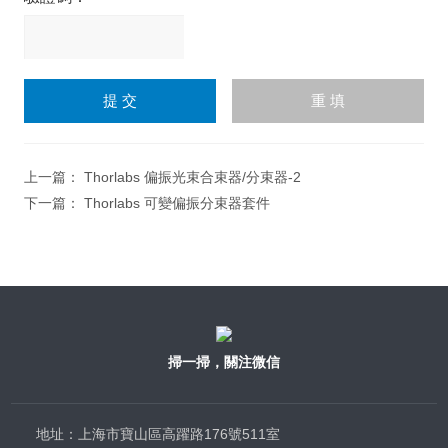
請
輸
入
計算結果（填寫阿拉伯數
字），如：三加四=7
上一篇：
Thorlabs 偏振光束合束器/分束器-2
下一篇：
Thorlabs 可變偏振分束器套件
掃一掃，關注微信
地址：上海市寶山區高躍路176號511室