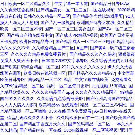
日韩欧美一区二区精品久久
|
中文字幕一本大道
|
国产精品日韩专区AV
|
久久免费综合视频
|
国产精品美女一区二区三区
|
一区在线视频
|
2020年精
品自在自线
|
日韩久久久精品一区二区
|
国产精品你当然比游戏重要
|
91人
摸人人澡人人人超碰
|
国产片乱一级视频
|
欧洲国产码专区在线
|
久久精品
欧美一区二区三区不卡
|
国产一区二区三区美女图片
|
国产AV一区二区三
区
|
国产棈自产拍在线看中文
|
国产成人VR精品A视频
|
欧美国产日本高清
不卡免费
|
欧洲日本精品专区
|
国产精品成人一区二区三区电影
|
精品乱码
久久久久久不卡
|
久久综合精品国产二区
|
A国产
|
国产黄A一级二级三级看
三区
|
久久久久久精品免费免费看片
|
国产精品久久久久久超碰
|
狠狠躁夜
夜躁人人爽天天不卡
|
日本道DVD中文字幕专区
|
久久综合激激的五月天
|
国产欧美日韩综合精品一区二区
|
2021久久久久久久久久
|
伊人久久大香
线蕉在观看
|
欧美日韩在线视频一区
|
国产精品久久久久精品97
|
中文字幕
欧美日韩专区
|
国模精品一区二区
|
精品
|
中文字幕在线欧美
|
免费观看久
久ER99热精品一区二区
|
福利一区二区每日更新
|
九九视频 只有精品
|
国
产精品欧美久久
|
久久久久精品国产app
|
久久久久久久精品国产
|
99精品
国产91久久久久久
|
久久综合九色综合欧美98
|
国产亚州高清国产拍精品
|
人人人人搞人人摸9
|
欧美精品a∨在线观看
|
精品一区二区三区AV同性
|
国
产精品视频一区二区噜噜
|
99久在线国内免费观看
|
AV日韩AV欧v在线天
堂
|
精品乱码久久久久久不卡
|
久久精欧美日韩在一二区
|
国产欧美国产精
品第二区
|
国产精品丁香五月天久久
|
国产伦码精品一区二区
|
一本久久A
久久精品
|
国产精品综合一区在线
|
538在线视频一区二区视视频
|
亚汌国