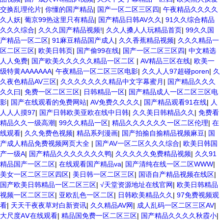
交换乱理伦片
|
你懂的国产精品
|
国产一区二区三区四
|
午夜精品久久久久
久人妖
|
葡京99热这里只有精品
|
国产精品日韩AV久久
|
91久久综合精品
久久久综合
|
久久久国产精品视频!
|
久久人搡人人玩精品首页
|
99久久国
产精品一区二区
|
91麻豆精品国产成人
|
久久香蕉精品视频
|
久久久精品一
区二区三区
|
欧美日韩页
|
国产偷99在线
|
国产一区二区三区四
|
中文精选
人人免费
|
国产欧美久久久久久精品一区二区
|
AV精品三区在线
|
欧美一
级特黄AAAAAAA
|
午夜精品一区二区三区电影
|
久久人人97超碰poren
|
久
久夜色精品AV三区
|
久久久久久久久精品中文字幕蜜月
|
国产精品久久久
久久曰
|
免费一区二区三区
|
日韩精品一区
|
国产精品成人一区二区三区电
影
|
国产在线观看的免费网站
|
AV免费久久久久
|
国产精品观看91在线
|
人
人人人摸97
|
国产日韩欧美亚欧在线中日韩
|
久久美日韩精品久久
|
免费看
精品久久一级高潮
|
99久久精品一区
|
精品久久久久久久一区二区伦理
|
在
线观看
|
久久免费色视频
|
精品系列漫画
|
国产拍揄自揄精品视频麻豆
|
国
产成人精品免费视频网页大全
|
国产AV一区二区久久久综合
|
欧美日韩国
产一级A
|
国产精品久久久久久久久鸭
|
久久久久久免费精品视频
|
久久91
精品国产一区二区
|
在线观看国产精品va
|
国产清纯在线一区二区WWW
|
美女一区二区三区四区
|
美日韩一区二区三区
|
国语自产精品视频在线区
|
国产欧美日韩精品一区二区三区
|
√天堂资源地址在线官网
|
欧美日韩精品
视频一区二区三区
|
亚欧乱色一区二区
|
日韩欧美精品久久
|
97免费视频观
看
|
天天干夜夜草对白新资讯
|
久久精品AV网
|
成人乱码一区二区三区AV
|
大尺度AⅤ在线观看
|
精品国免费一区二区三区
|
国产精品久久久久秋霞小
|