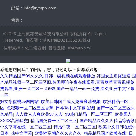
郵箱：info@rympo.com
傳真：
©2026 上海攸亦光電科技有限公司 版權所有 All Rights
Reserved. 備案號：
滬ICP備2021035236號-1
技術支持：
化工儀器網
管理登陸
sitemap.xml
感谢您访问我们的网站，您可能还对以下资源感兴趣：
久久精品国产99久久久,日韩一级视频在线观看播放,韩国女主角尿道逼,国
产精品视频一区二区三区四,韩国理论午夜在线观看,青青草草青青视频免
费观看,亚洲一区二区三区666,国产一精品一av一免费,久久亚洲中文字幕
一区
妇女水蜜桃av网网站
|
欧美日韩国产成人免费高清视频
|
欧洲精品一区二
区
|
色狠狠一区二区三区香蕉
|
日本熟中文字幕在线
|
国产一区二区三区久
久精品
|
人人做人人爽欧美97人人
|
99热门精品一区二区三区
|
欧美黑人
XXXX高潮猛交
|
精品国免费一区二区三区
|
国产精品久久久久精品综合紧
|
中文字幕在线一区二区三区
|
精品午夜一区二区三区
|
欧美中文日韩在线v
日本
|
热中文字幕
|
欧美性高朝久久久久久久
|
精品精品国产欧美在线
|
日