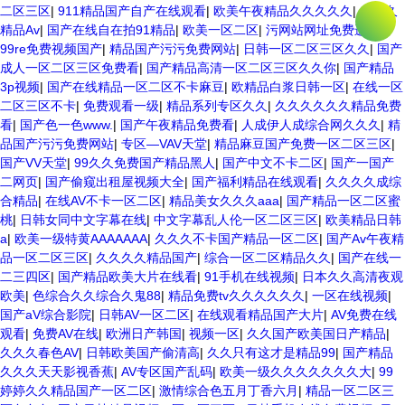
二区三区
|
911精品国产自产在线观看
|
欧美午夜精品久久久久久
|
久久久
精品Av
|
国产在线自在拍91精品
|
欧美一区二区
|
污网站网址免费进入
|
99re免费视频国产
|
精品国产污污免费网站
|
日韩一区二区三区久久
|
国产
成人一区二区三区免费看
|
国产精品高清一区二区三区久久你
|
国产精品
3p视频
|
国产在线精品一区二区不卡麻豆
|
欧精品白浆日韩一区
|
在线一区
二区三区不卡
|
免费观看一级
|
精品系列专区久久
|
久久久久久久精品免费
看
|
国产色一色www.
|
国产午夜精品免费看
|
人成伊人成综合网久久久
|
精
品国产污污免费网站
|
专区—VAV天堂
|
精品麻豆国产免费一区二区三区
|
国产VV天堂
|
99久久免费国产精品黑人
|
国产中文不卡二区
|
国产一国产
二网页
|
国产偷窥出租屋视频大全
|
国产福利精品在线观看
|
久久久久成综
合精品
|
在线AV不卡一区二区
|
精品美女久久久aaa
|
国产精品一区二区蜜
桃
|
日韩女同中文字幕在线
|
中文字幕乱人伦一区二区三区
|
欧美精品日韩
a
|
欧美一级特黄AAAAAAA
|
久久久不卡国产精品一区二区
|
国产Av午夜精
品一区二区三区
|
久久久久精品国产
|
综合一区二区精品久久
|
国产在线一
二三四区
|
国产精品欧美大片在线看
|
91手机在线视频
|
日本久久高清夜观
欧美
|
色综合久久综合久鬼88
|
精品免费tv久久久久久久
|
一区在线视频
|
国产aV综合影院
|
日韩AV一区二区
|
在线观看精品国产大片
|
AV免费在线
观看
|
免费AV在线
|
欧洲日产韩国
|
视频一区
|
久久国产欧美国日产精品
|
久久久春色AV
|
日韩欧美国产偷清高
|
久久只有这才是精品99
|
国产精品
久久久天天影视香蕉
|
AV专区国产乱码
|
欧美一级久久久久久久久大
|
99
婷婷久久精品国产一区二区
|
激情综合色五月丁香六月
|
精品一区二区三