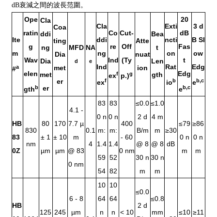
dB衰減之間的波長范圍。
Ope
20
Cla
Cla
Exti
3 d
Coa
ratin
Co
Cut-
dB
ddi
Bea
Ite
ddi
ncti
B Sl
ting
Atte
g
re
Off
Fas
ng
MFD
NA
t
m
ng
on
ow
Dia
nuat
Wav
Ind
(Ty
t
Dia
Len
d
e
Ind
Rat
Edg
a
met
ion
#
elen
Edg
met
f
g
gth
ex
p.)
er
f
b
b,c
ex
io
e
b
er
b,c
gth
e
83
83
≤0.0
≤1.0
4.1 -
0 n
0 n
2 d
4 m
HB
80
170
7.7 µ
400
≤79
≥86
830
0.1
m:
m:
B/m
m
≥30
83
± 1
± 10
m
- 60
0 n
0 n
nm
4
1.4
1.4
@ 8
@ 8
dB
0Z
µm
µm
@ 83
0 nm
m
m
59
52
30 n
30 n
0 nm
54
82
m
m
10
10
≤0.0
6 - 8
64
64
≤0.8
HB
2 d
125
245
µm
n
n
< 10
mm
≤10
≥11