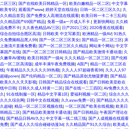
二区三区
|
国产在线欧美日韩精品一区
|
欧美白嫩精品一区二区
|
中文字幕
欧美专区
|
观看国产www
|
婷婷天堂在线综合
|
日韩一区二区三区久久
|
久
久久精品首页
|
国产免费女人高潮流在线观看
|
欧美日韩一卡二卡三乱码
|
久久精品国产69国产精品
|
免看一级a一片成人不卡.
|
更新快网站
|
久久精
品免费不卡
|
久久夜色精品AV三区
|
日产2021三区
|
2020香蕉在线观看
|
综合自拍综合图区高清
|
日韩欧美 中文写募页
|
欧洲精品一级AV
|
91热久
久免费频精品黑人99
|
国产一区二区三区美女
|
国产精品一区二区三区
|
床
上激清片直播免费看
|
国产一区二区三区久久精品
|
网站来个网站
|
中文字
幕国产在线
|
国产一区二区三区日韩精品
|
国产精品欧美激情卡通动漫
|
久
久嫩草AV蜜桃
|
欧美日韩国产一级A
|
久久久精品一区二区三区
|
国产伦精
品一区二区高清版
|
成年丰满午夜免费视频
|
A国产
|
精品一区二区三区在
线
|
午夜精品久久久久久久99热额
|
久久人人97超碰香蕉98
|
久久人人97
超碰poren
|
国产伦码精品一区二区
|
国产精品原创尤物菠萝蜜
|
国产精品
欧美久久久天天影视
|
日韩国产精品综合在线观看
|
国产日韩欧美亚欧在
线中日韩
|
日韩久久成人特黄一二区
|
国产在线一二三四区
|
AV免费久久久
久
|
91在线制服一区
|
精品中文字幕1区
|
爱福利视频一区二区
|
综合久久久
久久久综合网
|
日韩中文在线视频
|
久久aⅴav免费一区
|
国产精品久久久久
久超碰
|
精品一区二区三区视频在线
|
一区二区国产欧美在线视频
|
欧美日
韩精品二区
|
国产精品欧美激情卡通动漫
|
国产日韩精品
|
午夜国产理论在
线
|
国产精品日韩AV久久
|
中文字幕一线二线三线
|
国产人成视频在线观看
免费
|
国产成人久久综合碰碰动漫3d
|
久久精品国产91久久综合
|
欧美成人